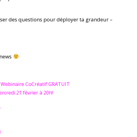
poser des questions pour déployer ta grandeur –
s news
n Webinaire CoCréatif GRATUIT
rcredi 21 février à 20h!
…
s
!