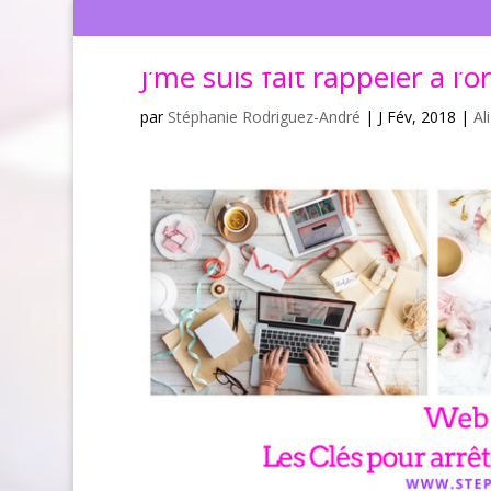
J’me suis fait rappeler à l’or
par
Stéphanie Rodriguez-André
|
J Fév, 2018
|
Al